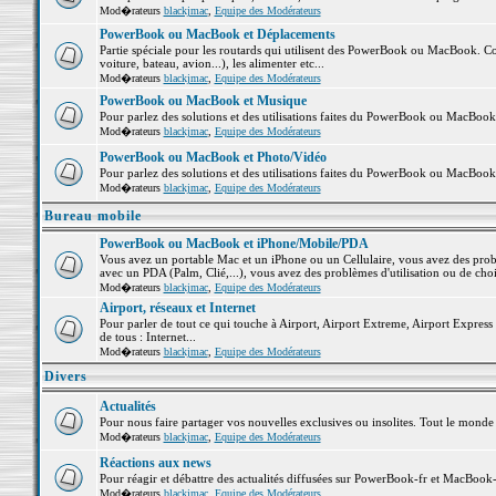
Mod�rateurs
blackjmac
,
Equipe des Modérateurs
PowerBook ou MacBook et Déplacements
Partie spéciale pour les routards qui utilisent des PowerBook ou MacBook. Co
voiture, bateau, avion...), les alimenter etc...
Mod�rateurs
blackjmac
,
Equipe des Modérateurs
PowerBook ou MacBook et Musique
Pour parlez des solutions et des utilisations faites du PowerBook ou MacBoo
Mod�rateurs
blackjmac
,
Equipe des Modérateurs
PowerBook ou MacBook et Photo/Vidéo
Pour parlez des solutions et des utilisations faites du PowerBook ou MacBook
Mod�rateurs
blackjmac
,
Equipe des Modérateurs
Bureau mobile
PowerBook ou MacBook et iPhone/Mobile/PDA
Vous avez un portable Mac et un iPhone ou un Cellulaire, vous avez des problè
avec un PDA (Palm, Clié,...), vous avez des problèmes d'utilisation ou de cho
Mod�rateurs
blackjmac
,
Equipe des Modérateurs
Airport, réseaux et Internet
Pour parler de tout ce qui touche à Airport, Airport Extreme, Airport Express e
de tous : Internet...
Mod�rateurs
blackjmac
,
Equipe des Modérateurs
Divers
Actualités
Pour nous faire partager vos nouvelles exclusives ou insolites. Tout le monde pe
Mod�rateurs
blackjmac
,
Equipe des Modérateurs
Réactions aux news
Pour réagir et débattre des actualités diffusées sur PowerBook-fr et MacBook-
Mod�rateurs
blackjmac
,
Equipe des Modérateurs