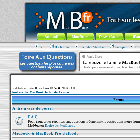
MacBook-fr.com : 100% Apple... 100% nomade !
Aller au contenu
-
Aller au menu général
-
Aller au menu de la
Menu général
Accueil
MacBook
PowerBook
iBo
Aide
Rechercher
Liste des Membres
Groupes
S'e
La date/heure actuelle est Sam 08 Ao� 2026 à 6:04
Tout sur les MacBook Index du Forum
Forum
A lire avant de poster
F.A.Q.
Pour trouver les réponses aux questions fréquemment posées dans notre foru
Mod�rateur
Equipe des Modérateurs
MacBook & MacBook Pro Unibody