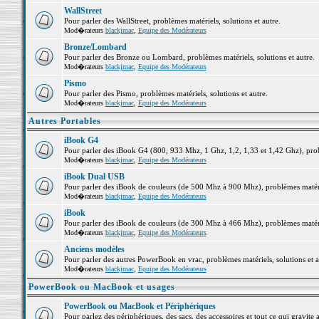
WallStreet
Pour parler des WallStreet, problèmes matériels, solutions et autre.
Mod�rateurs
blackjmac
,
Equipe des Modérateurs
Bronze/Lombard
Pour parler des Bronze ou Lombard, problèmes matériels, solutions et autre.
Mod�rateurs
blackjmac
,
Equipe des Modérateurs
Pismo
Pour parler des Pismo, problèmes matériels, solutions et autre.
Mod�rateurs
blackjmac
,
Equipe des Modérateurs
Autres Portables
iBook G4
Pour parler des iBook G4 (800, 933 Mhz, 1 Ghz, 1,2, 1,33 et 1,42 Ghz), probl
Mod�rateurs
blackjmac
,
Equipe des Modérateurs
iBook Dual USB
Pour parler des iBook de couleurs (de 500 Mhz à 900 Mhz), problèmes matériel
Mod�rateurs
blackjmac
,
Equipe des Modérateurs
iBook
Pour parler des iBook de couleurs (de 300 Mhz à 466 Mhz), problèmes matériel
Mod�rateurs
blackjmac
,
Equipe des Modérateurs
Anciens modèles
Pour parler des autres PowerBook en vrac, problèmes matériels, solutions et a
Mod�rateurs
blackjmac
,
Equipe des Modérateurs
PowerBook ou MacBook et usages
PowerBook ou MacBook et Périphériques
Pour parlez des périphériques, des sacs, des accessoires et tout ce qui grav