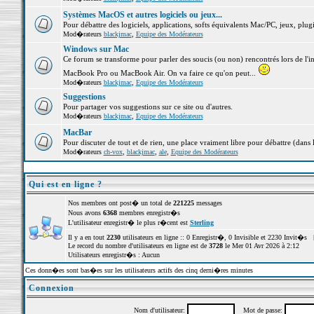
Systèmes MacOS et autres logiciels ou jeux...
Pour débattre des logiciels, applications, softs équivalents Mac/PC, jeux, plugi
Mod�rateurs
blackjmac
,
Equipe des Modérateurs
Windows sur Mac
Ce forum se transforme pour parler des soucis (ou non) rencontrés lors de l'i
MacBook Pro ou MacBook Air. On va faire ce qu'on peut...
Mod�rateurs
blackjmac
,
Equipe des Modérateurs
Suggestions
Pour partager vos suggestions sur ce site ou d'autres.
Mod�rateurs
blackjmac
,
Equipe des Modérateurs
MacBar
Pour discuter de tout et de rien, une place vraiment libre pour débattre (dans 
Mod�rateurs
ch-vox
,
blackjmac
,
ale
,
Equipe des Modérateurs
Qui est en ligne ?
Nos membres ont post� un total de
221225
messages
Nous avons
6368
membres enregistr�s
L'utilisateur enregistr� le plus r�cent est
Sterling
Il y a en tout
2230
utilisateurs en ligne :: 0 Enregistr�, 0 Invisible et 2230 Invit�s 
Le record du nombre d'utilisateurs en ligne est de
3728
le Mer 01 Avr 2026 à 2:12
Utilisateurs enregistr�s : Aucun
Ces donn�es sont bas�es sur les utilisateurs actifs des cinq derni�res minutes
Connexion
Nom d'utilisateur:
Mot de passe: