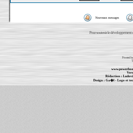
Nouveaux messages
Pour soutenir le développement du
Powered b
T
www.powerboo
Vers
Rédaction :
Ludovi
Design :
Ga�l
- Logo et te
Informations :
PowerBook
-
MacBook Pro
-
i