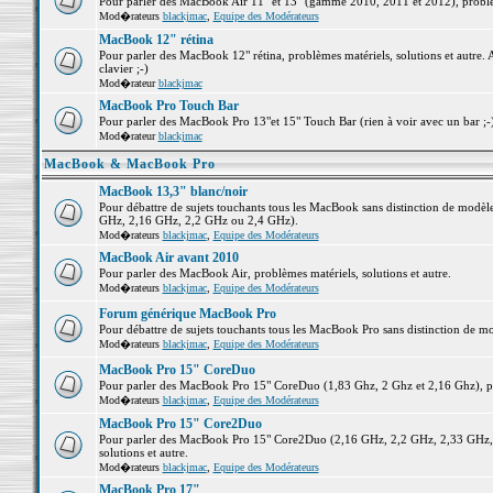
Pour parler des MacBook Air 11" et 13" (gamme 2010, 2011 et 2012), problème
Mod�rateurs
blackjmac
,
Equipe des Modérateurs
MacBook 12" rétina
Pour parler des MacBook 12" rétina, problèmes matériels, solutions et autre. 
clavier ;-)
Mod�rateur
blackjmac
MacBook Pro Touch Bar
Pour parler des MacBook Pro 13"et 15" Touch Bar (rien à voir avec un bar ;-) 
Mod�rateur
blackjmac
MacBook & MacBook Pro
MacBook 13,3" blanc/noir
Pour débattre de sujets touchants tous les MacBook sans distinction de mo
GHz, 2,16 GHz, 2,2 GHz ou 2,4 GHz).
Mod�rateurs
blackjmac
,
Equipe des Modérateurs
MacBook Air avant 2010
Pour parler des MacBook Air, problèmes matériels, solutions et autre.
Mod�rateurs
blackjmac
,
Equipe des Modérateurs
Forum générique MacBook Pro
Pour débattre de sujets touchants tous les MacBook Pro sans distinction de mo
Mod�rateurs
blackjmac
,
Equipe des Modérateurs
MacBook Pro 15" CoreDuo
Pour parler des MacBook Pro 15" CoreDuo (1,83 Ghz, 2 Ghz et 2,16 Ghz), pro
Mod�rateurs
blackjmac
,
Equipe des Modérateurs
MacBook Pro 15" Core2Duo
Pour parler des MacBook Pro 15" Core2Duo (2,16 GHz, 2,2 GHz, 2,33 GHz, 
solutions et autre.
Mod�rateurs
blackjmac
,
Equipe des Modérateurs
MacBook Pro 17"