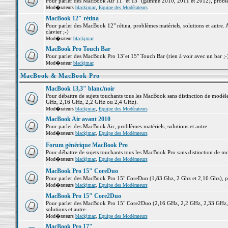
Pour parler des MacBook Air 11" et 13" (gamme 2010, 2011 et 2012), problème
Mod�rateurs
blackjmac
,
Equipe des Modérateurs
MacBook 12" rétina
Pour parler des MacBook 12" rétina, problèmes matériels, solutions et autre. 
clavier ;-)
Mod�rateur
blackjmac
MacBook Pro Touch Bar
Pour parler des MacBook Pro 13"et 15" Touch Bar (rien à voir avec un bar ;-) 
Mod�rateur
blackjmac
MacBook & MacBook Pro
MacBook 13,3" blanc/noir
Pour débattre de sujets touchants tous les MacBook sans distinction de mo
GHz, 2,16 GHz, 2,2 GHz ou 2,4 GHz).
Mod�rateurs
blackjmac
,
Equipe des Modérateurs
MacBook Air avant 2010
Pour parler des MacBook Air, problèmes matériels, solutions et autre.
Mod�rateurs
blackjmac
,
Equipe des Modérateurs
Forum générique MacBook Pro
Pour débattre de sujets touchants tous les MacBook Pro sans distinction de mo
Mod�rateurs
blackjmac
,
Equipe des Modérateurs
MacBook Pro 15" CoreDuo
Pour parler des MacBook Pro 15" CoreDuo (1,83 Ghz, 2 Ghz et 2,16 Ghz), pro
Mod�rateurs
blackjmac
,
Equipe des Modérateurs
MacBook Pro 15" Core2Duo
Pour parler des MacBook Pro 15" Core2Duo (2,16 GHz, 2,2 GHz, 2,33 GHz, 
solutions et autre.
Mod�rateurs
blackjmac
,
Equipe des Modérateurs
MacBook Pro 17"