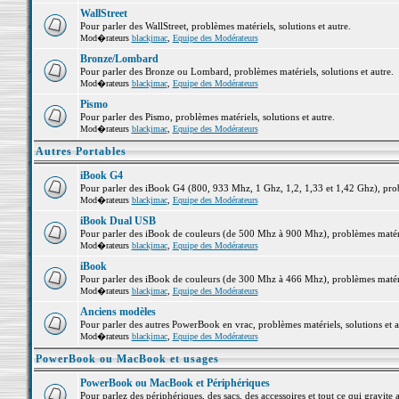
WallStreet
Pour parler des WallStreet, problèmes matériels, solutions et autre.
Mod�rateurs
blackjmac
,
Equipe des Modérateurs
Bronze/Lombard
Pour parler des Bronze ou Lombard, problèmes matériels, solutions et autre.
Mod�rateurs
blackjmac
,
Equipe des Modérateurs
Pismo
Pour parler des Pismo, problèmes matériels, solutions et autre.
Mod�rateurs
blackjmac
,
Equipe des Modérateurs
Autres Portables
iBook G4
Pour parler des iBook G4 (800, 933 Mhz, 1 Ghz, 1,2, 1,33 et 1,42 Ghz), probl
Mod�rateurs
blackjmac
,
Equipe des Modérateurs
iBook Dual USB
Pour parler des iBook de couleurs (de 500 Mhz à 900 Mhz), problèmes matériel
Mod�rateurs
blackjmac
,
Equipe des Modérateurs
iBook
Pour parler des iBook de couleurs (de 300 Mhz à 466 Mhz), problèmes matériel
Mod�rateurs
blackjmac
,
Equipe des Modérateurs
Anciens modèles
Pour parler des autres PowerBook en vrac, problèmes matériels, solutions et a
Mod�rateurs
blackjmac
,
Equipe des Modérateurs
PowerBook ou MacBook et usages
PowerBook ou MacBook et Périphériques
Pour parlez des périphériques, des sacs, des accessoires et tout ce qui grav