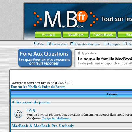
MacBook-fr.com : 100% Apple... 100% nomade !
Aller au contenu
-
Aller au menu général
-
Aller au menu de la
Menu général
Accueil
MacBook
PowerBook
iBo
Aide
Rechercher
Liste des Membres
Groupes
S'e
La date/heure actuelle est Dim 09 Ao� 2026 à 8:13
Tout sur les MacBook Index du Forum
Forum
A lire avant de poster
F.A.Q.
Pour trouver les réponses aux questions fréquemment posées dans notre foru
Mod�rateur
Equipe des Modérateurs
MacBook & MacBook Pro Unibody