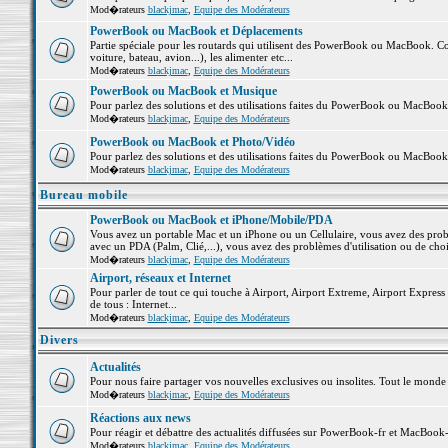
Mod�rateurs
blackjmac
,
Equipe des Modérateurs
PowerBook ou MacBook et Déplacements
Partie spéciale pour les routards qui utilisent des PowerBook ou MacBook. Co
voiture, bateau, avion...), les alimenter etc...
Mod�rateurs
blackjmac
,
Equipe des Modérateurs
PowerBook ou MacBook et Musique
Pour parlez des solutions et des utilisations faites du PowerBook ou MacBoo
Mod�rateurs
blackjmac
,
Equipe des Modérateurs
PowerBook ou MacBook et Photo/Vidéo
Pour parlez des solutions et des utilisations faites du PowerBook ou MacBook
Mod�rateurs
blackjmac
,
Equipe des Modérateurs
Bureau mobile
PowerBook ou MacBook et iPhone/Mobile/PDA
Vous avez un portable Mac et un iPhone ou un Cellulaire, vous avez des problè
avec un PDA (Palm, Clié,...), vous avez des problèmes d'utilisation ou de cho
Mod�rateurs
blackjmac
,
Equipe des Modérateurs
Airport, réseaux et Internet
Pour parler de tout ce qui touche à Airport, Airport Extreme, Airport Express e
de tous : Internet...
Mod�rateurs
blackjmac
,
Equipe des Modérateurs
Divers
Actualités
Pour nous faire partager vos nouvelles exclusives ou insolites. Tout le monde pe
Mod�rateurs
blackjmac
,
Equipe des Modérateurs
Réactions aux news
Pour réagir et débattre des actualités diffusées sur PowerBook-fr et MacBook-
Mod�rateurs
blackjmac
,
Equipe des Modérateurs