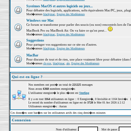
Systèmes MacOS et autres logiciels ou jeux...
Pour débattre des logiciels, applications, softs équivalents Mac/PC, jeux, plugi
Mod�rateurs
blackjmac
,
Equipe des Modérateurs
Windows sur Mac
Ce forum se transforme pour parler des soucis (ou non) rencontrés lors de l'i
MacBook Pro ou MacBook Air. On va faire ce qu'on peut...
Mod�rateurs
blackjmac
,
Equipe des Modérateurs
Suggestions
Pour partager vos suggestions sur ce site ou d'autres.
Mod�rateurs
blackjmac
,
Equipe des Modérateurs
MacBar
Pour discuter de tout et de rien, une place vraiment libre pour débattre (dans 
Mod�rateurs
ch-vox
,
blackjmac
,
ale
,
Equipe des Modérateurs
Qui est en ligne ?
Nos membres ont post� un total de
221225
messages
Nous avons
6368
membres enregistr�s
L'utilisateur enregistr� le plus r�cent est
Sterling
Il y a en tout
1164
utilisateurs en ligne :: 0 Enregistr�, 0 Invisible et 1164 Invit�s 
Le record du nombre d'utilisateurs en ligne est de
3728
le Mer 01 Avr 2026 à 2:12
Utilisateurs enregistr�s : Aucun
Ces donn�es sont bas�es sur les utilisateurs actifs des cinq derni�res minutes
Connexion
Nom d'utilisateur:
Mot de passe: