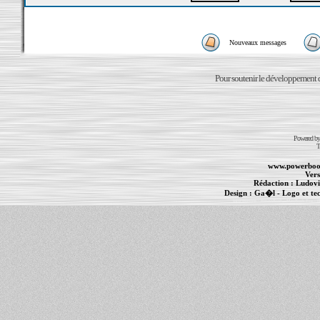
Nouveaux messages
Pour soutenir le développement du
Powered b
T
www.powerboo
Vers
Rédaction :
Ludovi
Design :
Ga�l
- Logo et te
Informations :
PowerBook
-
MacBook Pro
-
i