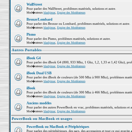
WallStreet
Pour parler des WallStreet, problèmes matériels, solutions et autre.
Mod�rateurs
blackjmac
,
Equipe des Modérateurs
Bronze/Lombard
Pour parler des Bronze ou Lombard, problèmes matériels, solutions et autre.
Mod�rateurs
blackjmac
,
Equipe des Modérateurs
Pismo
Pour parler des Pismo, problèmes matériels, solutions et autre.
Mod�rateurs
blackjmac
,
Equipe des Modérateurs
Autres Portables
iBook G4
Pour parler des iBook G4 (800, 933 Mhz, 1 Ghz, 1,2, 1,33 et 1,42 Ghz), probl
Mod�rateurs
blackjmac
,
Equipe des Modérateurs
iBook Dual USB
Pour parler des iBook de couleurs (de 500 Mhz à 900 Mhz), problèmes matériel
Mod�rateurs
blackjmac
,
Equipe des Modérateurs
iBook
Pour parler des iBook de couleurs (de 300 Mhz à 466 Mhz), problèmes matériel
Mod�rateurs
blackjmac
,
Equipe des Modérateurs
Anciens modèles
Pour parler des autres PowerBook en vrac, problèmes matériels, solutions et a
Mod�rateurs
blackjmac
,
Equipe des Modérateurs
PowerBook ou MacBook et usages
PowerBook ou MacBook et Périphériques
Pour parlez des périphériques, des sacs, des accessoires et tout ce qui grav