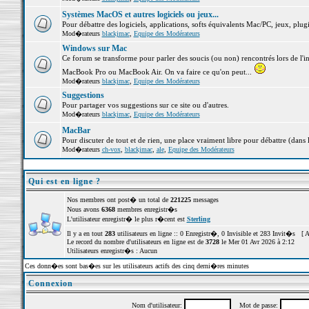
Systèmes MacOS et autres logiciels ou jeux...
Pour débattre des logiciels, applications, softs équivalents Mac/PC, jeux, plugi
Mod�rateurs
blackjmac
,
Equipe des Modérateurs
Windows sur Mac
Ce forum se transforme pour parler des soucis (ou non) rencontrés lors de l'i
MacBook Pro ou MacBook Air. On va faire ce qu'on peut...
Mod�rateurs
blackjmac
,
Equipe des Modérateurs
Suggestions
Pour partager vos suggestions sur ce site ou d'autres.
Mod�rateurs
blackjmac
,
Equipe des Modérateurs
MacBar
Pour discuter de tout et de rien, une place vraiment libre pour débattre (dans 
Mod�rateurs
ch-vox
,
blackjmac
,
ale
,
Equipe des Modérateurs
Qui est en ligne ?
Nos membres ont post� un total de
221225
messages
Nous avons
6368
membres enregistr�s
L'utilisateur enregistr� le plus r�cent est
Sterling
Il y a en tout
283
utilisateurs en ligne :: 0 Enregistr�, 0 Invisible et 283 Invit�s [
A
Le record du nombre d'utilisateurs en ligne est de
3728
le Mer 01 Avr 2026 à 2:12
Utilisateurs enregistr�s : Aucun
Ces donn�es sont bas�es sur les utilisateurs actifs des cinq derni�res minutes
Connexion
Nom d'utilisateur:
Mot de passe: