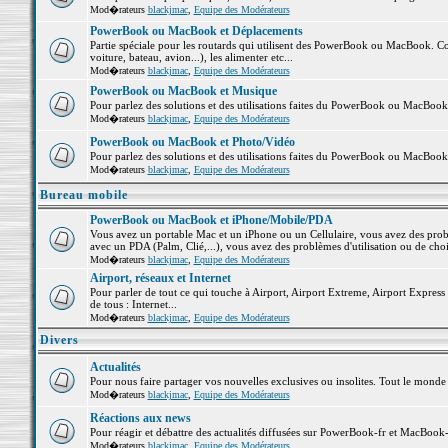
Mod�rateurs
blackjmac
,
Equipe des Modérateurs
PowerBook ou MacBook et Déplacements
Partie spéciale pour les routards qui utilisent des PowerBook ou MacBook. Co
voiture, bateau, avion...), les alimenter etc...
Mod�rateurs
blackjmac
,
Equipe des Modérateurs
PowerBook ou MacBook et Musique
Pour parlez des solutions et des utilisations faites du PowerBook ou MacBoo
Mod�rateurs
blackjmac
,
Equipe des Modérateurs
PowerBook ou MacBook et Photo/Vidéo
Pour parlez des solutions et des utilisations faites du PowerBook ou MacBook
Mod�rateurs
blackjmac
,
Equipe des Modérateurs
Bureau mobile
PowerBook ou MacBook et iPhone/Mobile/PDA
Vous avez un portable Mac et un iPhone ou un Cellulaire, vous avez des problè
avec un PDA (Palm, Clié,...), vous avez des problèmes d'utilisation ou de cho
Mod�rateurs
blackjmac
,
Equipe des Modérateurs
Airport, réseaux et Internet
Pour parler de tout ce qui touche à Airport, Airport Extreme, Airport Express e
de tous : Internet...
Mod�rateurs
blackjmac
,
Equipe des Modérateurs
Divers
Actualités
Pour nous faire partager vos nouvelles exclusives ou insolites. Tout le monde pe
Mod�rateurs
blackjmac
,
Equipe des Modérateurs
Réactions aux news
Pour réagir et débattre des actualités diffusées sur PowerBook-fr et MacBook-
Mod�rateurs
blackjmac
,
Equipe des Modérateurs