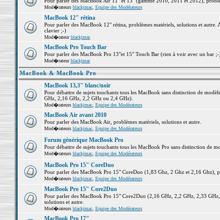
Pour parler des MacBook Air 11" et 13" (gamme 2010, 2011 et 2012), problème
Mod�rateurs
blackjmac
,
Equipe des Modérateurs
MacBook 12" rétina
Pour parler des MacBook 12" rétina, problèmes matériels, solutions et autre. 
clavier ;-)
Mod�rateur
blackjmac
MacBook Pro Touch Bar
Pour parler des MacBook Pro 13"et 15" Touch Bar (rien à voir avec un bar ;-) 
Mod�rateur
blackjmac
MacBook & MacBook Pro
MacBook 13,3" blanc/noir
Pour débattre de sujets touchants tous les MacBook sans distinction de mo
GHz, 2,16 GHz, 2,2 GHz ou 2,4 GHz).
Mod�rateurs
blackjmac
,
Equipe des Modérateurs
MacBook Air avant 2010
Pour parler des MacBook Air, problèmes matériels, solutions et autre.
Mod�rateurs
blackjmac
,
Equipe des Modérateurs
Forum générique MacBook Pro
Pour débattre de sujets touchants tous les MacBook Pro sans distinction de mo
Mod�rateurs
blackjmac
,
Equipe des Modérateurs
MacBook Pro 15" CoreDuo
Pour parler des MacBook Pro 15" CoreDuo (1,83 Ghz, 2 Ghz et 2,16 Ghz), pro
Mod�rateurs
blackjmac
,
Equipe des Modérateurs
MacBook Pro 15" Core2Duo
Pour parler des MacBook Pro 15" Core2Duo (2,16 GHz, 2,2 GHz, 2,33 GHz, 
solutions et autre.
Mod�rateurs
blackjmac
,
Equipe des Modérateurs
MacBook Pro 17"