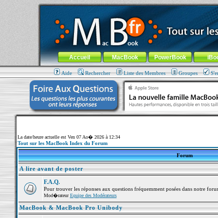
MacBook-fr.com : 100% Apple... 100% nomade !
Aller au contenu
-
Aller au menu général
-
Aller au menu de la
Menu général
Accueil
MacBook
PowerBook
iBo
Aide
Rechercher
Liste des Membres
Groupes
S'e
La date/heure actuelle est Ven 07 Ao� 2026 à 12:34
Tout sur les MacBook Index du Forum
Forum
A lire avant de poster
F.A.Q.
Pour trouver les réponses aux questions fréquemment posées dans notre foru
Mod�rateur
Equipe des Modérateurs
MacBook & MacBook Pro Unibody