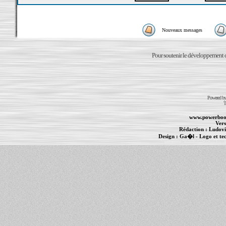
Nouveaux messages
Pour soutenir le développement du
Powered b
T
www.powerboo
Vers
Rédaction :
Ludovi
Design :
Ga�l
- Logo et te
Informations :
PowerBook
-
MacBook Pro
-
i