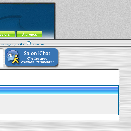
ssiers
À propos
s messages priv�s
Connexion