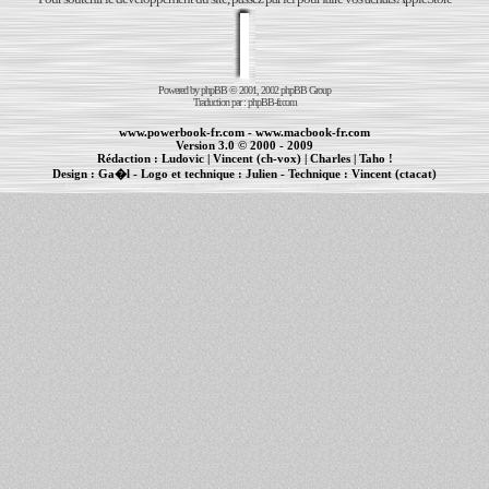
Powered by
phpBB
© 2001, 2002 phpBB Group
Traduction par :
phpBB-fr.com
www.powerbook-fr.com
-
www.macbook-fr.com
Version 3.0 © 2000 - 2009
Rédaction :
Ludovic
|
Vincent (ch-vox)
|
Charles
|
Taho !
Design :
Ga�l
- Logo et technique :
Julien
- Technique :
Vincent (ctacat)
Informations :
PowerBook
-
MacBook Pro
-
iBook
|
Maintenance Apple et Macintosh à Toulouse
|
cr�ation de sites Internet