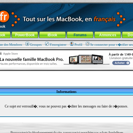
ade !
général
-
Aller au menu de la rubrique
ook
PowerBook
iBook
Forums
Annonces
Do
ste des Membres
Groupes
S'enregistrer
Profil
Se connecter pour v�rifier se
Informations
Ce sujet est verrouill�; vous ne pouvez pas �diter les messages ou faire de r�ponses.
Pour soutenir le développement du site, passez par ici pour faire vos achats AppleStore