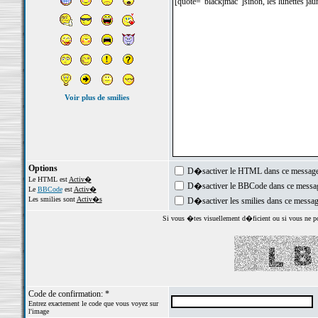
Voir plus de smilies
Options
D�sactiver le HTML dans ce messag
Le HTML est
Activ�
D�sactiver le BBCode dans ce messa
Le
BBCode
est
Activ�
Les smilies sont
Activ�s
D�sactiver les smilies dans ce messa
Si vous �tes visuellement d�ficient ou si vous ne pouv
Code de confirmation: *
Entrez exactement le code que vous voyez sur
l'image