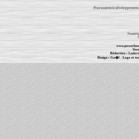
Pour soutenir le développement du
Powered b
T
www.powerboo
Vers
Rédaction :
Ludovi
Design :
Ga�l
- Logo et te
Informations :
PowerBook
-
MacBook Pro
-
i