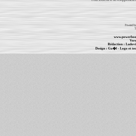
Powered b
T
www.powerboo
Vers
Rédaction :
Ludovi
Design :
Ga�l
- Logo et te
Informations :
PowerBook
-
MacBook Pro
-
i