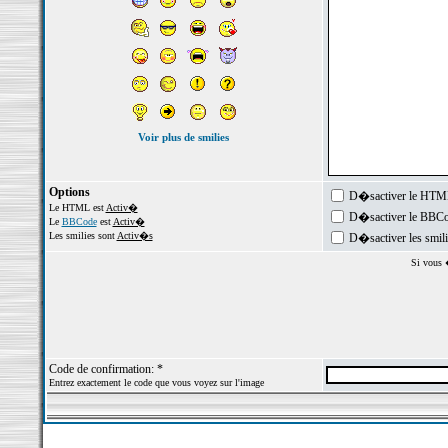
Voir plus de smilies
Options
D�sactiver le HTML
Le HTML est
Activ�
D�sactiver le BBCo
Le
BBCode
est
Activ�
Les smilies sont
Activ�s
D�sactiver les smil
Si vous �
Code de confirmation: *
Entrez exactement le code que vous voyez sur l'image