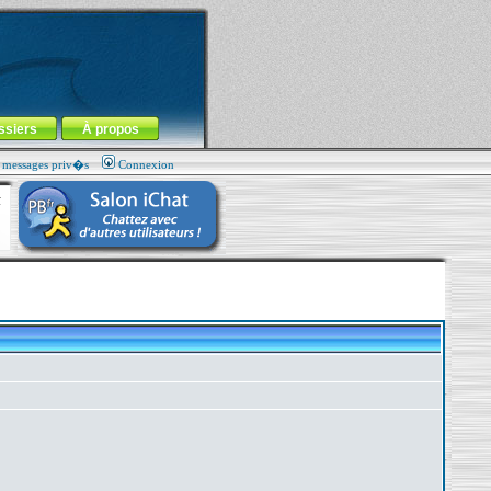
ssiers
À propos
s messages priv�s
Connexion