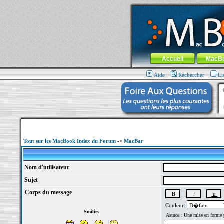
MacBook-fr.com : 100% Apple... 100% nom
Aller au contenu
-
Aller au menu 
Menu général
Accueil
MacB
Aide
Rechercher
Li
Tout sur les MacBook Index du Forum
->
MacBar
Nom d'utilisateur
Sujet
Corps du message
Couleur:
Smilies