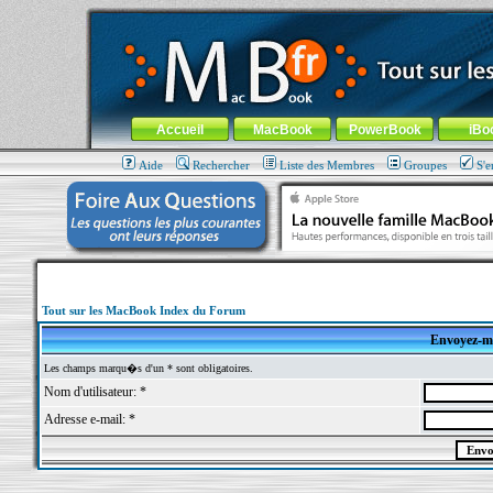
MacBook-fr.com : 100% Apple... 100% nomade !
Aller au contenu
-
Aller au menu général
-
Aller au menu de la
Menu général
Accueil
MacBook
PowerBook
iBo
Aide
Rechercher
Liste des Membres
Groupes
S'e
Tout sur les MacBook Index du Forum
Envoyez-mo
Les champs marqu�s d'un * sont obligatoires.
Nom d'utilisateur: *
Adresse e-mail: *