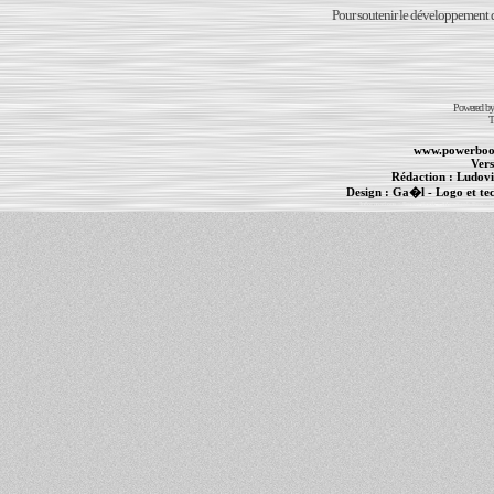
Pour soutenir le développement du
Powered b
T
www.powerboo
Vers
Rédaction :
Ludovi
Design :
Ga�l
- Logo et te
Informations :
PowerBook
-
MacBook Pro
-
i