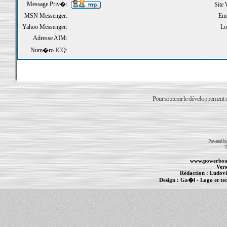
Message Priv�:
Site
MSN Messenger:
Emp
Yahoo Messenger:
Loi
Adresse AIM:
Num�ro ICQ:
Pour soutenir le développement du
Powered b
T
www.powerboo
Vers
Rédaction :
Ludovi
Design :
Ga�l
- Logo et te
Informations :
PowerBook
-
MacBook Pro
-
i