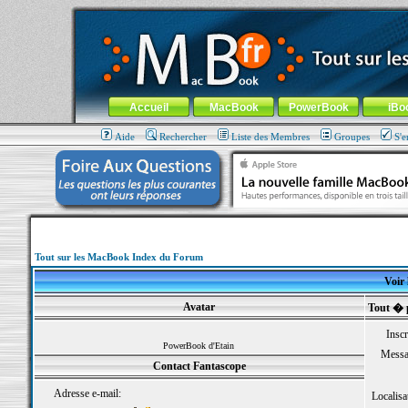
MacBook-fr.com : 100% Apple... 100% nomade !
Aller au contenu
-
Aller au menu général
-
Aller au menu de la
Menu général
Accueil
MacBook
PowerBook
iBo
Aide
Rechercher
Liste des Membres
Groupes
S'e
Tout sur les MacBook Index du Forum
Voir 
Avatar
Tout � 
Inscr
PowerBook d'Etain
Messa
Contact Fantascope
Adresse e-mail:
Localisa