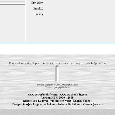
Site Web:
Emploi:
Loisirs:
Pour soutenir le développement du site, passez par ici pour faire vos achats AppleStore
Powered by
phpBB
© 2001, 2002 phpBB Group
Traduction par :
phpBB-fr.com
www.powerbook-fr.com
-
www.macbook-fr.com
Version 3.0 © 2000 - 2009
Rédaction :
Ludovic
|
Vincent (ch-vox)
|
Charles
|
Taho !
Design :
Ga�l
- Logo et technique :
Julien
- Technique :
Vincent (ctacat)
Informations :
PowerBook
-
MacBook Pro
-
iBook
|
Maintenance Apple et Macintosh à Toulouse
|
cr�ation de sites Internet