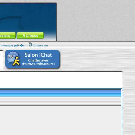
ssiers
À propos
s messages priv�s
Connexion