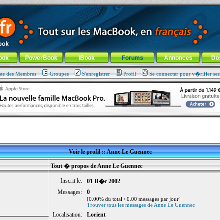
ade !
général
-
Aller au menu de la rubrique
ook
PowerBook
iBook
Forums
Annonces
Do
ste des Membres
Groupes
S'enregistrer
Profil
Se connecter pour v�rifier se
Voir le profil :: Anne Le Guennec
Tout � propos de Anne Le Guennec
Inscrit le:
01 D�c 2002
Messages:
0
[0.00% du total / 0.00 messages par jour]
Trouver tous les messages de Anne Le Guennec
Localisation:
Lorient