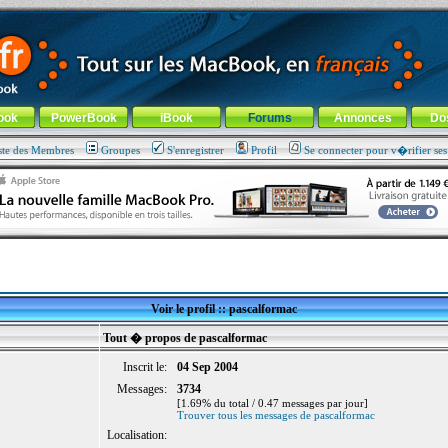
ade !
général
-
Aller au menu de la rubrique
ook
PowerBook
iBook
Forums
Annonces
Do
ste des Membres
Groupes
S'enregistrer
Profil
Se connecter pour v�rifier se
Voir le profil :: pascalformac
Tout � propos de pascalformac
Inscrit le:
04 Sep 2004
Messages:
3734
[1.69% du total / 0.47 messages par jour]
Trouver tous les messages de pascalformac
Localisation: