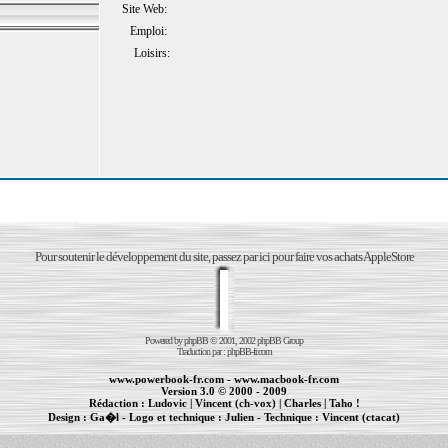
Site Web:
Emploi:
Loisirs:
Pour soutenir le développement du site, passez par ici pour faire vos achats AppleStore
Powered by
phpBB
© 2001, 2002 phpBB Group
Traduction par :
phpBB-fr.com
www.powerbook-fr.com
-
www.macbook-fr.com
Version 3.0 © 2000 - 2009
Rédaction :
Ludovic
|
Vincent (ch-vox)
|
Charles
|
Taho !
Design :
Ga�l
- Logo et technique :
Julien
- Technique :
Vincent (ctacat)
Informations :
PowerBook
-
MacBook Pro
-
iBook
|
Maintenance Apple et Macintosh à Toulouse
|
cr�ation de sites Internet