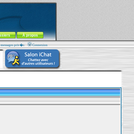
ssiers
À propos
s messages priv�s
Connexion