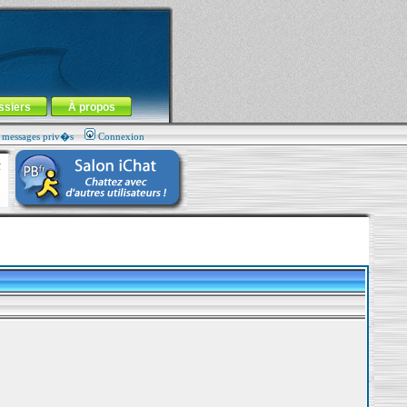
ssiers
À propos
s messages priv�s
Connexion