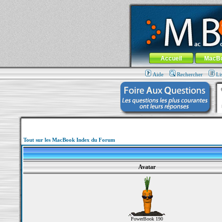
MacBook-fr.com : 100% Apple... 100% nom
Aller au contenu
-
Aller au menu 
Menu général
Accueil
MacB
Aide
Rechercher
Li
Tout sur les MacBook Index du Forum
Avatar
PowerBook 190