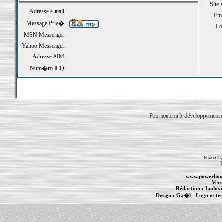
Site
Adresse e-mail:
Emp
Message Priv�:
Loi
MSN Messenger:
Yahoo Messenger:
Adresse AIM:
Num�ro ICQ:
Pour soutenir le développement du
Powered b
T
www.powerboo
Vers
Rédaction :
Ludovi
Design :
Ga�l
- Logo et te
Informations :
PowerBook
-
MacBook Pro
-
i