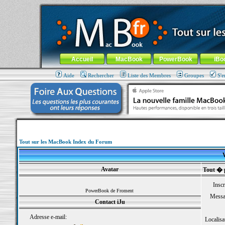
MacBook-fr.com : 100% Apple... 100% nomade !
Aller au contenu
-
Aller au menu général
-
Aller au menu de la
Menu général
Accueil
MacBook
PowerBook
iBo
Aide
Rechercher
Liste des Membres
Groupes
S'e
Tout sur les MacBook Index du Forum
V
Avatar
Tout � 
Inscr
PowerBook de Froment
Messa
Contact iJu
Adresse e-mail:
Localisa