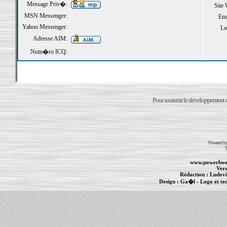
Message Priv�:
Site
MSN Messenger:
Emp
Yahoo Messenger:
Loi
Adresse AIM:
Num�ro ICQ:
Pour soutenir le développement du
Powered b
T
www.powerboo
Vers
Rédaction :
Ludovi
Design :
Ga�l
- Logo et te
Informations :
PowerBook
-
MacBook Pro
-
i