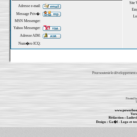
Site
Adresse e-mail:
Emp
Message Priv�:
Loi
MSN Messenger:
Yahoo Messenger:
Adresse AIM:
Num�ro ICQ:
Pour soutenir le développement du
Powered b
T
www.powerboo
Vers
Rédaction :
Ludovi
Design :
Ga�l
- Logo et te
Informations :
PowerBook
-
MacBook Pro
-
i