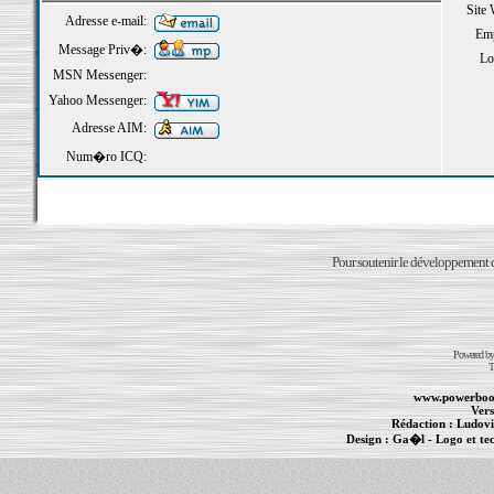
Site
Adresse e-mail:
Emp
Message Priv�:
Loi
MSN Messenger:
Yahoo Messenger:
Adresse AIM:
Num�ro ICQ:
Pour soutenir le développement du
Powered b
T
www.powerboo
Vers
Rédaction :
Ludovi
Design :
Ga�l
- Logo et te
Informations :
PowerBook
-
MacBook Pro
-
i