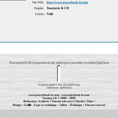
Site Web:
http://www.powerbook-fr.com/
Emploi:
Tournevis & CD
Loisirs:
Voile
Pour soutenir le développement du site, passez par ici pour faire vos achats AppleStore
Powered by
phpBB
© 2001, 2002 phpBB Group
Traduction par :
phpBB-fr.com
www.powerbook-fr.com
-
www.macbook-fr.com
Version 3.0 © 2000 - 2009
Rédaction :
Ludovic
|
Vincent (ch-vox)
|
Charles
|
Taho !
Design :
Ga�l
- Logo et technique :
Julien
- Technique :
Vincent (ctacat)
Informations :
PowerBook
-
MacBook Pro
-
iBook
|
Maintenance Apple et Macintosh à Toulouse
|
cr�ation de sites Internet