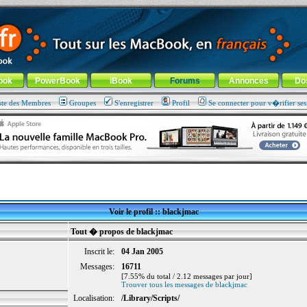
ade !
général
-
Aller au menu de la rubrique
ook
PowerBook
iBook
Forums
Annonces
Do
ste des Membres
Groupes
S'enregistrer
Profil
Se connecter pour v�rifier se
Voir le profil :: blackjmac
Tout � propos de blackjmac
Inscrit le:
04 Jan 2005
Messages:
16711
[7.55% du total / 2.12 messages par jour]
Trouver tous les messages de blackjmac
Localisation:
/Library/Scripts/