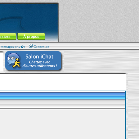
ssiers
À propos
s messages priv�s
Connexion