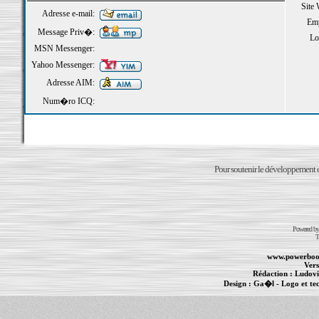
Site
Adresse e-mail:
Emp
Message Priv�:
Loi
MSN Messenger:
Yahoo Messenger:
Adresse AIM:
Num�ro ICQ:
Pour soutenir le développement du
Powered b
T
www.powerboo
Vers
Rédaction :
Ludovi
Design :
Ga�l
- Logo et te
Informations :
PowerBook
-
MacBook Pro
-
i