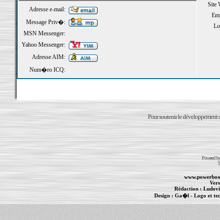
Site
Adresse e-mail:
Emp
Message Priv�:
Loi
MSN Messenger:
Yahoo Messenger:
Adresse AIM:
Num�ro ICQ:
Pour soutenir le développement du
Powered b
T
www.powerboo
Vers
Rédaction :
Ludovi
Design :
Ga�l
- Logo et te
Informations :
PowerBook
-
MacBook Pro
-
i