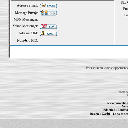
Site
Adresse e-mail:
Emp
Message Priv�:
Loi
MSN Messenger:
Yahoo Messenger:
Adresse AIM:
Num�ro ICQ:
Pour soutenir le développement du
Powered b
T
www.powerboo
Vers
Rédaction :
Ludovi
Design :
Ga�l
- Logo et te
Informations :
PowerBook
-
MacBook Pro
-
i