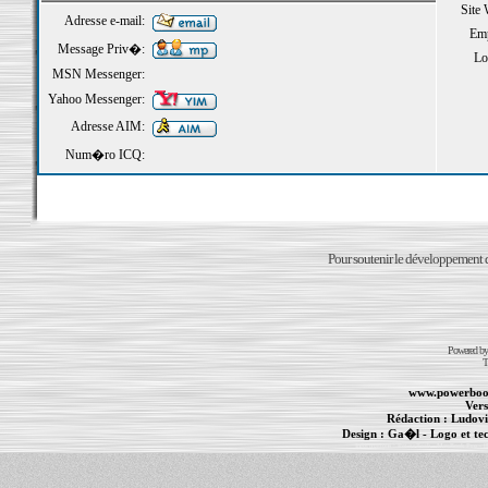
Site
Adresse e-mail:
Emp
Message Priv�:
Loi
MSN Messenger:
Yahoo Messenger:
Adresse AIM:
Num�ro ICQ:
Pour soutenir le développement du
Powered b
T
www.powerboo
Vers
Rédaction :
Ludovi
Design :
Ga�l
- Logo et te
Informations :
PowerBook
-
MacBook Pro
-
i