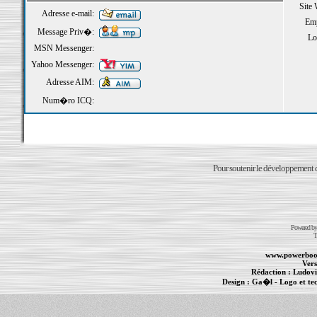
Site
Adresse e-mail:
Emp
Message Priv�:
Loi
MSN Messenger:
Yahoo Messenger:
Adresse AIM:
Num�ro ICQ:
Pour soutenir le développement du
Powered b
T
www.powerboo
Vers
Rédaction :
Ludovi
Design :
Ga�l
- Logo et te
Informations :
PowerBook
-
MacBook Pro
-
i