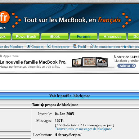
ade !
général
-
Aller au menu de la rubrique
ook
PowerBook
iBook
Forums
Annonces
Do
ste des Membres
Groupes
S'enregistrer
Profil
Se connecter pour v�rifier se
Voir le profil :: blackjmac
Tout � propos de blackjmac
Inscrit le:
04 Jan 2005
Messages:
16711
[7.55% du total / 2.12 messages par jour]
Trouver tous les messages de blackjmac
Localisation:
/Library/Scripts/