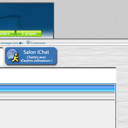
ssiers
À propos
s messages priv�s
Connexion