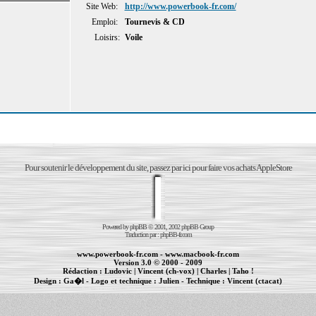
Site Web:
http://www.powerbook-fr.com/
Emploi:
Tournevis & CD
Loisirs:
Voile
Pour soutenir le développement du site, passez par ici pour faire vos achats AppleStore
Powered by
phpBB
© 2001, 2002 phpBB Group
Traduction par :
phpBB-fr.com
www.powerbook-fr.com
-
www.macbook-fr.com
Version 3.0 © 2000 - 2009
Rédaction :
Ludovic
|
Vincent (ch-vox)
|
Charles
|
Taho !
Design :
Ga�l
- Logo et technique :
Julien
- Technique :
Vincent (ctacat)
Informations :
PowerBook
-
MacBook Pro
-
iBook
|
Maintenance Apple et Macintosh à Toulouse
|
cr�ation de sites Internet