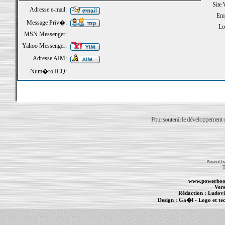
Site
Adresse e-mail:
Emp
Message Priv�:
Loi
MSN Messenger:
Yahoo Messenger:
Adresse AIM:
Num�ro ICQ:
Pour soutenir le développement du
Powered b
T
www.powerboo
Vers
Rédaction :
Ludovi
Design :
Ga�l
- Logo et te
Informations :
PowerBook
-
MacBook Pro
-
i