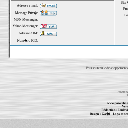
Site
Adresse e-mail:
Emp
Message Priv�:
Loi
MSN Messenger:
Yahoo Messenger:
Adresse AIM:
Num�ro ICQ:
Pour soutenir le développement du
Powered b
T
www.powerboo
Vers
Rédaction :
Ludovi
Design :
Ga�l
- Logo et te
Informations :
PowerBook
-
MacBook Pro
-
i