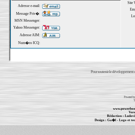
Site
Adresse e-mail:
Emp
Message Priv�:
Loi
MSN Messenger:
Yahoo Messenger:
Adresse AIM:
Num�ro ICQ:
Pour soutenir le développement du
Powered b
T
www.powerboo
Vers
Rédaction :
Ludovi
Design :
Ga�l
- Logo et te
Informations :
PowerBook
-
MacBook Pro
-
i