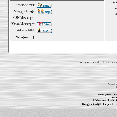
Site
Adresse e-mail:
Emp
Message Priv�:
Loi
MSN Messenger:
Yahoo Messenger:
Adresse AIM:
Num�ro ICQ:
Pour soutenir le développement du
Powered b
T
www.powerboo
Vers
Rédaction :
Ludovi
Design :
Ga�l
- Logo et te
Informations :
PowerBook
-
MacBook Pro
-
i