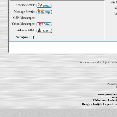
Site
Adresse e-mail:
Emp
Message Priv�:
Loi
MSN Messenger:
Yahoo Messenger:
Adresse AIM:
Num�ro ICQ:
Pour soutenir le développement du
Powered b
T
www.powerboo
Vers
Rédaction :
Ludovi
Design :
Ga�l
- Logo et te
Informations :
PowerBook
-
MacBook Pro
-
i