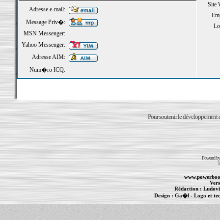
Site
Adresse e-mail:
Emp
Message Priv�:
Loi
MSN Messenger:
Yahoo Messenger:
Adresse AIM:
Num�ro ICQ:
Pour soutenir le développement du
Powered b
T
www.powerboo
Vers
Rédaction :
Ludovi
Design :
Ga�l
- Logo et te
Informations :
PowerBook
-
MacBook Pro
-
i