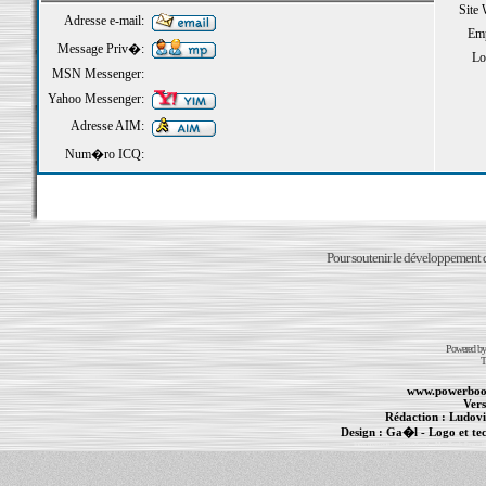
Site
Adresse e-mail:
Emp
Message Priv�:
Loi
MSN Messenger:
Yahoo Messenger:
Adresse AIM:
Num�ro ICQ:
Pour soutenir le développement du
Powered b
T
www.powerboo
Vers
Rédaction :
Ludovi
Design :
Ga�l
- Logo et te
Informations :
PowerBook
-
MacBook Pro
-
i