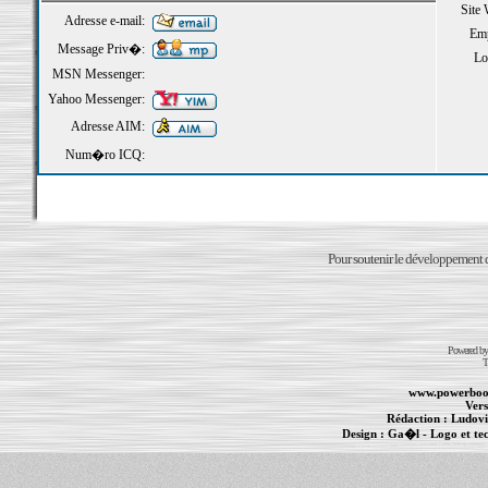
Site
Adresse e-mail:
Emp
Message Priv�:
Loi
MSN Messenger:
Yahoo Messenger:
Adresse AIM:
Num�ro ICQ:
Pour soutenir le développement du
Powered b
T
www.powerboo
Vers
Rédaction :
Ludovi
Design :
Ga�l
- Logo et te
Informations :
PowerBook
-
MacBook Pro
-
i