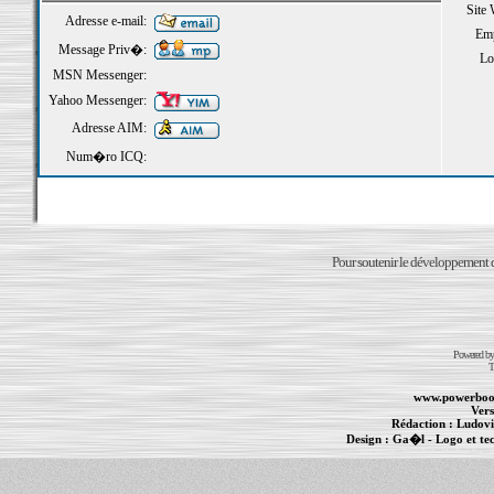
Site
Adresse e-mail:
Emp
Message Priv�:
Loi
MSN Messenger:
Yahoo Messenger:
Adresse AIM:
Num�ro ICQ:
Pour soutenir le développement du
Powered b
T
www.powerboo
Vers
Rédaction :
Ludovi
Design :
Ga�l
- Logo et te
Informations :
PowerBook
-
MacBook Pro
-
i