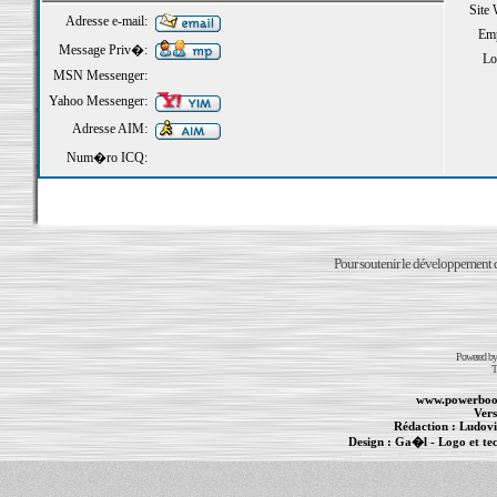
Site
Adresse e-mail:
Emp
Message Priv�:
Loi
MSN Messenger:
Yahoo Messenger:
Adresse AIM:
Num�ro ICQ:
Pour soutenir le développement du
Powered b
T
www.powerboo
Vers
Rédaction :
Ludovi
Design :
Ga�l
- Logo et te
Informations :
PowerBook
-
MacBook Pro
-
i