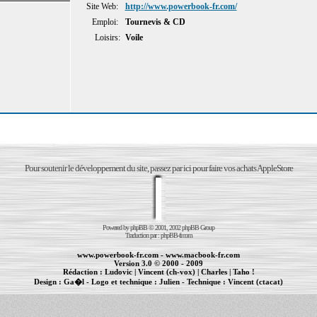
Site Web:
http://www.powerbook-fr.com/
Emploi:
Tournevis & CD
Loisirs:
Voile
Pour soutenir le développement du site, passez par ici pour faire vos achats AppleStore
Powered by
phpBB
© 2001, 2002 phpBB Group
Traduction par :
phpBB-fr.com
www.powerbook-fr.com
-
www.macbook-fr.com
Version 3.0 © 2000 - 2009
Rédaction :
Ludovic
|
Vincent (ch-vox)
|
Charles
|
Taho !
Design :
Ga�l
- Logo et technique :
Julien
- Technique :
Vincent (ctacat)
Informations :
PowerBook
-
MacBook Pro
-
iBook
|
Maintenance Apple et Macintosh à Toulouse
|
cr�ation de sites Internet