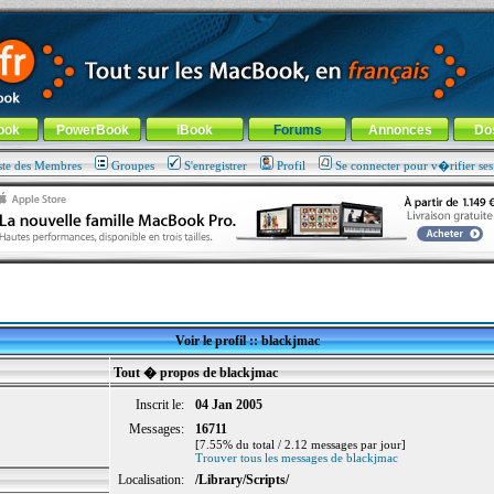
ade !
général
-
Aller au menu de la rubrique
ook
PowerBook
iBook
Forums
Annonces
Do
ste des Membres
Groupes
S'enregistrer
Profil
Se connecter pour v�rifier se
Voir le profil :: blackjmac
Tout � propos de blackjmac
Inscrit le:
04 Jan 2005
Messages:
16711
[7.55% du total / 2.12 messages par jour]
Trouver tous les messages de blackjmac
Localisation:
/Library/Scripts/