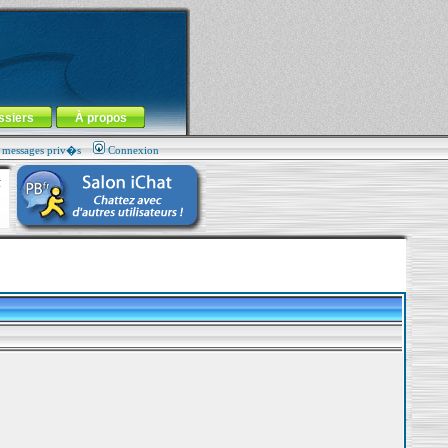
ssiers
À propos
s messages priv�s
Connexion