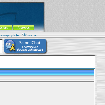
ssiers
À propos
s messages priv�s
Connexion