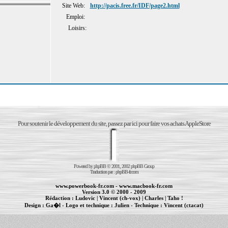
Site Web:
http://pacis.free.fr/IDF/page2.html
Emploi:
Loisirs:
Pour soutenir le développement du site, passez par ici pour faire vos achats AppleStore
Powered by
phpBB
© 2001, 2002 phpBB Group
Traduction par :
phpBB-fr.com
www.powerbook-fr.com
-
www.macbook-fr.com
Version 3.0 © 2000 - 2009
Rédaction :
Ludovic
|
Vincent (ch-vox)
|
Charles
|
Taho !
Design :
Ga�l
- Logo et technique :
Julien
- Technique :
Vincent (ctacat)
Informations :
PowerBook
-
MacBook Pro
-
iBook
|
Maintenance Apple et Macintosh à Toulouse
|
cr�ation de sites Internet