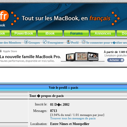
ade !
général
-
Aller au menu de la rubrique
ook
PowerBook
iBook
Forums
Annonces
Do
ste des Membres
Groupes
S'enregistrer
Profil
Se connecter pour v�rifier se
Voir le profil :: pacis
Tout � propos de pacis
Inscrit le:
01 D�c 2002
Messages:
8713
[3.94% du total / 1.01 messages par jour]
Trouver tous les messages de pacis
Localisation:
Entre Nîmes et Montpellier