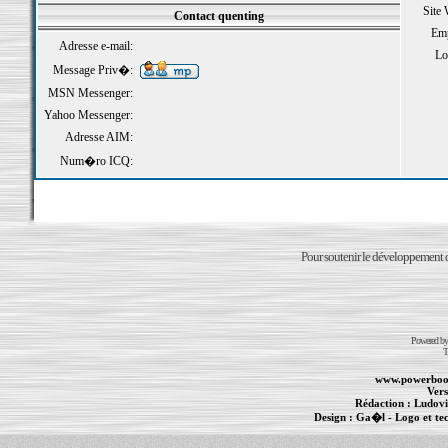
Site
Contact quenting
Emp
Adresse e-mail:
Loi
Message Priv�:
MSN Messenger:
Yahoo Messenger:
Adresse AIM:
Num�ro ICQ:
Pour soutenir le développement du
Powered b
T
www.powerboo
Vers
Rédaction :
Ludovi
Design :
Ga�l
- Logo et te
Informations :
PowerBook
-
MacBook Pro
-
i