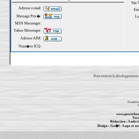
Site
Adresse e-mail:
Emp
Message Priv�:
Loi
MSN Messenger:
Yahoo Messenger:
Adresse AIM:
Num�ro ICQ:
Pour soutenir le développement du
Powered b
T
www.powerboo
Vers
Rédaction :
Ludovi
Design :
Ga�l
- Logo et te
Informations :
PowerBook
-
MacBook Pro
-
i