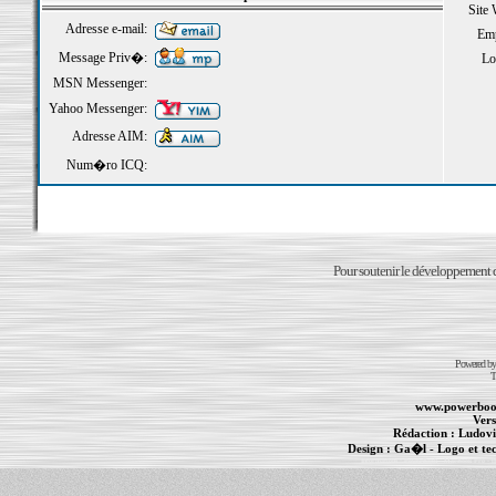
Site
Adresse e-mail:
Emp
Message Priv�:
Loi
MSN Messenger:
Yahoo Messenger:
Adresse AIM:
Num�ro ICQ:
Pour soutenir le développement du
Powered b
T
www.powerboo
Vers
Rédaction :
Ludovi
Design :
Ga�l
- Logo et te
Informations :
PowerBook
-
MacBook Pro
-
i