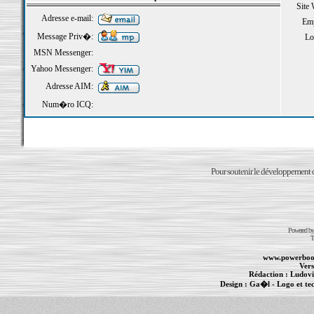
Site
Adresse e-mail:
Emp
Message Priv�:
Loi
MSN Messenger:
Yahoo Messenger:
Adresse AIM:
Num�ro ICQ:
Pour soutenir le développement du
Powered b
T
www.powerboo
Vers
Rédaction :
Ludovi
Design :
Ga�l
- Logo et te
Informations :
PowerBook
-
MacBook Pro
-
i