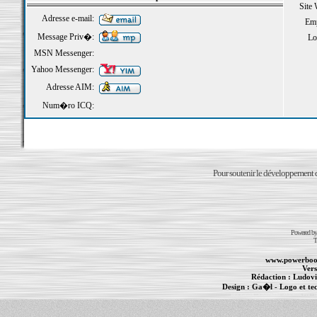
Site
Adresse e-mail:
Emp
Message Priv�:
Loi
MSN Messenger:
Yahoo Messenger:
Adresse AIM:
Num�ro ICQ:
Pour soutenir le développement du
Powered b
T
www.powerboo
Vers
Rédaction :
Ludovi
Design :
Ga�l
- Logo et te
Informations :
PowerBook
-
MacBook Pro
-
i