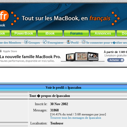
ade !
général
-
Aller au menu de la rubrique
ook
PowerBook
iBook
Forums
Annonces
Do
ste des Membres
Groupes
S'enregistrer
Profil
Se connecter pour v�rifier se
Voir le profil :: lpascalon
Tout � propos de lpascalon
Inscrit le:
30 Nov 2002
Messages:
31868
[14.41% du total / 3.68 messages par jour]
Trouver tous les messages de lpascalon
Localisation:
Toulouse