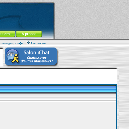
ssiers
À propos
s messages priv�s
Connexion