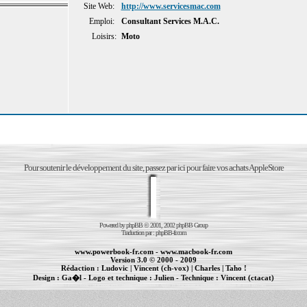
Site Web:
http://www.servicesmac.com
Emploi:
Consultant Services M.A.C.
Loisirs:
Moto
Pour soutenir le développement du site, passez par ici pour faire vos achats AppleStore
Powered by
phpBB
© 2001, 2002 phpBB Group
Traduction par :
phpBB-fr.com
www.powerbook-fr.com
-
www.macbook-fr.com
Version 3.0 © 2000 - 2009
Rédaction :
Ludovic
|
Vincent (ch-vox)
|
Charles
|
Taho !
Design :
Ga�l
- Logo et technique :
Julien
- Technique :
Vincent (ctacat)
Informations :
PowerBook
-
MacBook Pro
-
iBook
|
Maintenance Apple et Macintosh à Toulouse
|
cr�ation de sites Internet