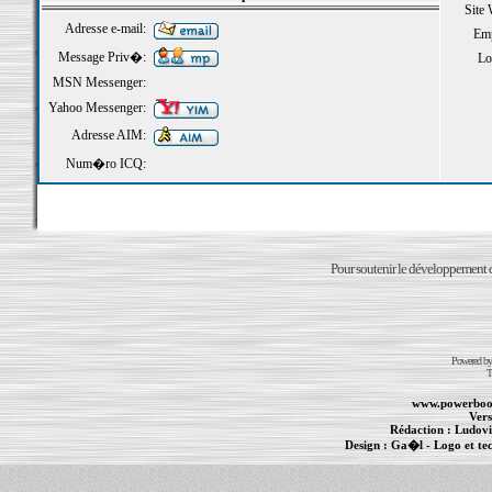
Site
Adresse e-mail:
Emp
Message Priv�:
Loi
MSN Messenger:
Yahoo Messenger:
Adresse AIM:
Num�ro ICQ:
Pour soutenir le développement du
Powered b
T
www.powerboo
Vers
Rédaction :
Ludovi
Design :
Ga�l
- Logo et te
Informations :
PowerBook
-
MacBook Pro
-
i