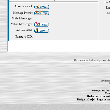
Site
Adresse e-mail:
Emp
Message Priv�:
Loi
MSN Messenger:
Yahoo Messenger:
Adresse AIM:
Num�ro ICQ:
Pour soutenir le développement du
Powered b
T
www.powerboo
Vers
Rédaction :
Ludovi
Design :
Ga�l
- Logo et te
Informations :
PowerBook
-
MacBook Pro
-
i