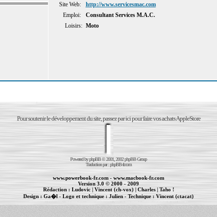
Site Web:
http://www.servicesmac.com
Emploi:
Consultant Services M.A.C.
Loisirs:
Moto
Pour soutenir le développement du site, passez par ici pour faire vos achats AppleStore
Powered by
phpBB
© 2001, 2002 phpBB Group
Traduction par :
phpBB-fr.com
www.powerbook-fr.com
-
www.macbook-fr.com
Version 3.0 © 2000 - 2009
Rédaction :
Ludovic
|
Vincent (ch-vox)
|
Charles
|
Taho !
Design :
Ga�l
- Logo et technique :
Julien
- Technique :
Vincent (ctacat)
Informations :
PowerBook
-
MacBook Pro
-
iBook
|
Maintenance Apple et Macintosh à Toulouse
|
cr�ation de sites Internet