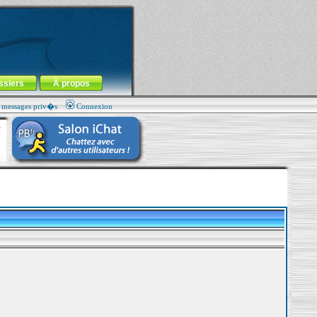
ssiers
À propos
s messages priv�s
Connexion