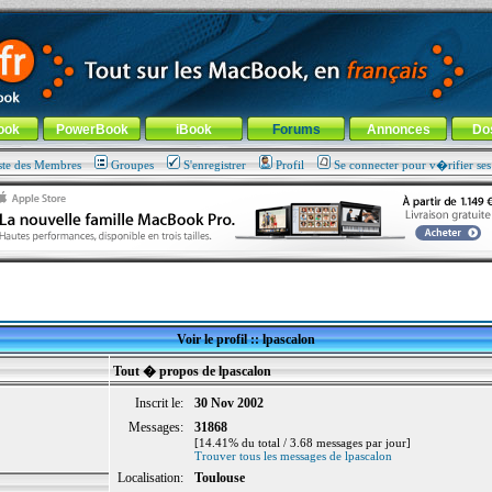
ade !
général
-
Aller au menu de la rubrique
ook
PowerBook
iBook
Forums
Annonces
Do
ste des Membres
Groupes
S'enregistrer
Profil
Se connecter pour v�rifier se
Voir le profil :: lpascalon
Tout � propos de lpascalon
Inscrit le:
30 Nov 2002
Messages:
31868
[14.41% du total / 3.68 messages par jour]
Trouver tous les messages de lpascalon
Localisation:
Toulouse