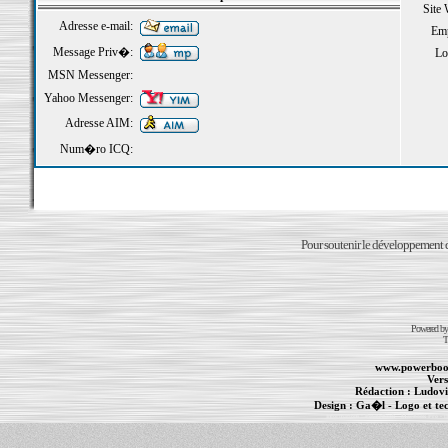
Site
Adresse e-mail:
Emp
Message Priv�:
Loi
MSN Messenger:
Yahoo Messenger:
Adresse AIM:
Num�ro ICQ:
Pour soutenir le développement du
Powered b
T
www.powerboo
Vers
Rédaction :
Ludovi
Design :
Ga�l
- Logo et te
Informations :
PowerBook
-
MacBook Pro
-
i