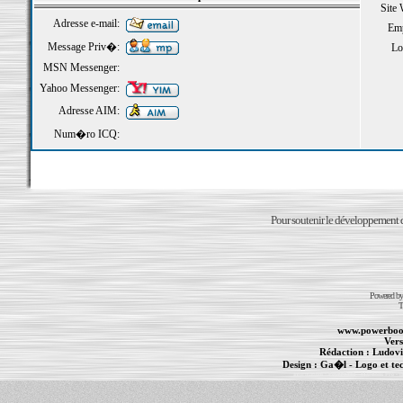
Site
Adresse e-mail:
Emp
Message Priv�:
Loi
MSN Messenger:
Yahoo Messenger:
Adresse AIM:
Num�ro ICQ:
Pour soutenir le développement du
Powered b
T
www.powerboo
Vers
Rédaction :
Ludovi
Design :
Ga�l
- Logo et te
Informations :
PowerBook
-
MacBook Pro
-
i