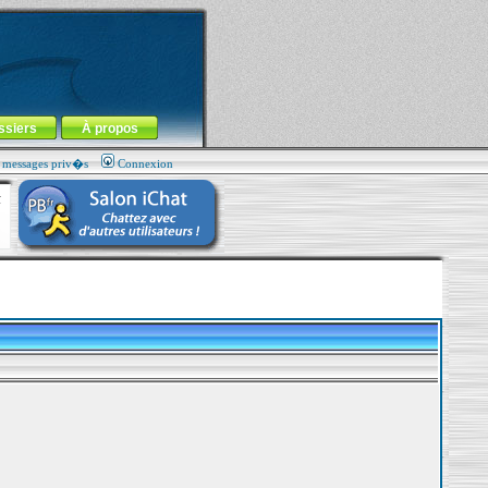
ssiers
À propos
s messages priv�s
Connexion