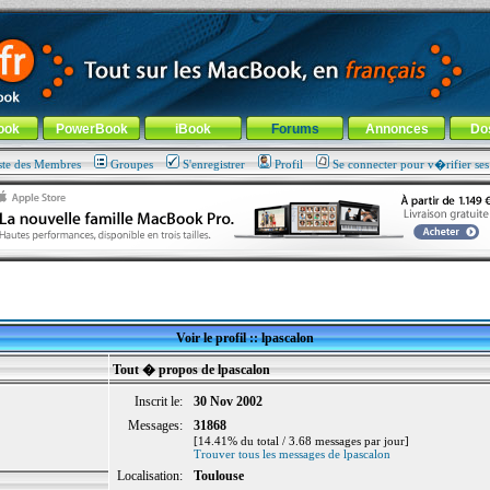
ade !
général
-
Aller au menu de la rubrique
ook
PowerBook
iBook
Forums
Annonces
Do
ste des Membres
Groupes
S'enregistrer
Profil
Se connecter pour v�rifier se
Voir le profil :: lpascalon
Tout � propos de lpascalon
Inscrit le:
30 Nov 2002
Messages:
31868
[14.41% du total / 3.68 messages par jour]
Trouver tous les messages de lpascalon
Localisation:
Toulouse