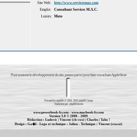
Site Web:
http://www.servicesmac.com
Emploi:
Consultant Services M.A.C.
Loisirs:
Moto
Pour soutenir le développement du site, passez par ici pour faire vos achats AppleStore
Powered by
phpBB
© 2001, 2002 phpBB Group
Traduction par :
phpBB-fr.com
www.powerbook-fr.com
-
www.macbook-fr.com
Version 3.0 © 2000 - 2009
Rédaction :
Ludovic
|
Vincent (ch-vox)
|
Charles
|
Taho !
Design :
Ga�l
- Logo et technique :
Julien
- Technique :
Vincent (ctacat)
Informations :
PowerBook
-
MacBook Pro
-
iBook
|
Maintenance Apple et Macintosh à Toulouse
|
cr�ation de sites Internet