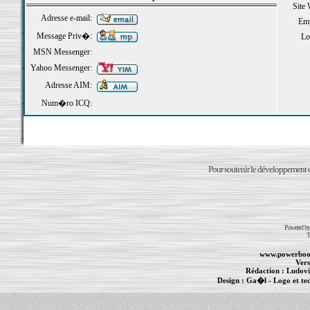
Site
Adresse e-mail:
Emp
Message Priv�:
Loi
MSN Messenger:
Yahoo Messenger:
Adresse AIM:
Num�ro ICQ:
Pour soutenir le développement du
Powered b
T
www.powerboo
Vers
Rédaction :
Ludovi
Design :
Ga�l
- Logo et te
Informations :
PowerBook
-
MacBook Pro
-
i