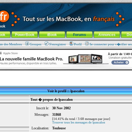
ade !
général
-
Aller au menu de la rubrique
ook
PowerBook
iBook
Forums
Annonces
Do
ste des Membres
Groupes
S'enregistrer
Profil
Se connecter pour v�rifier se
Voir le profil :: lpascalon
Tout � propos de lpascalon
Inscrit le:
30 Nov 2002
Messages:
31868
[14.41% du total / 3.68 messages par jour]
Trouver tous les messages de lpascalon
Localisation:
Toulouse