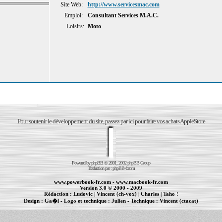
Site Web:
http://www.servicesmac.com
Emploi:
Consultant Services M.A.C.
Loisirs:
Moto
Pour soutenir le développement du site, passez par ici pour faire vos achats AppleStore
Powered by
phpBB
© 2001, 2002 phpBB Group
Traduction par :
phpBB-fr.com
www.powerbook-fr.com
-
www.macbook-fr.com
Version 3.0 © 2000 - 2009
Rédaction :
Ludovic
|
Vincent (ch-vox)
|
Charles
|
Taho !
Design :
Ga�l
- Logo et technique :
Julien
- Technique :
Vincent (ctacat)
Informations :
PowerBook
-
MacBook Pro
-
iBook
|
Maintenance Apple et Macintosh à Toulouse
|
cr�ation de sites Internet