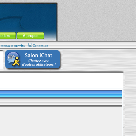
ssiers
À propos
s messages priv�s
Connexion