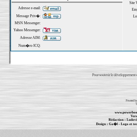
Site
Adresse e-mail:
Emp
Message Priv�:
Loi
MSN Messenger:
Yahoo Messenger:
Adresse AIM:
Num�ro ICQ:
Pour soutenir le développement du
Powered b
T
www.powerboo
Vers
Rédaction :
Ludovi
Design :
Ga�l
- Logo et te
Informations :
PowerBook
-
MacBook Pro
-
i